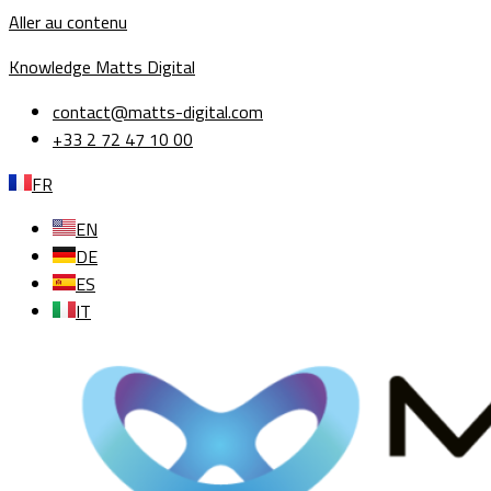
Aller au contenu
Knowledge Matts Digital
contact@matts-digital.com
+33 2 72 47 10 00
FR
EN
DE
ES
IT