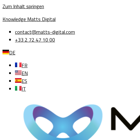
Zum Inhalt springen
Knowledge Matts Digital
contact@matts-digital.com
+33 2 72 47 10 00
DE
FR
EN
ES
IT