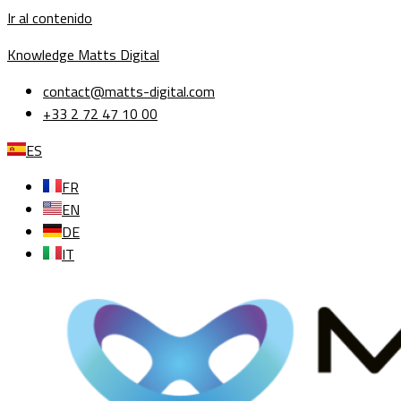
Ir al contenido
Knowledge Matts Digital
contact@matts-digital.com
+33 2 72 47 10 00
ES
FR
EN
DE
IT